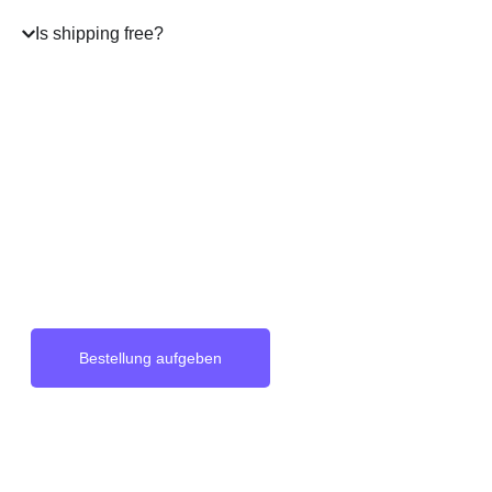
Is shipping free?
A masterpiece
on your Wrist
Bestellung aufgeben