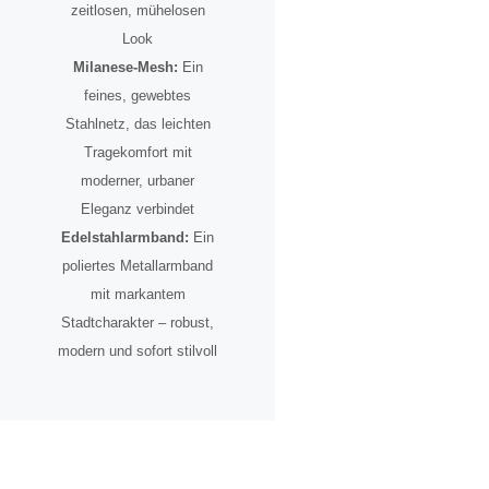
zeitlosen, mühelosen
Look
Milanese-Mesh:
Ein
feines, gewebtes
Stahlnetz, das leichten
Tragekomfort mit
moderner, urbaner
Eleganz verbindet
Edelstahlarmband:
Ein
poliertes Metallarmband
mit markantem
Stadtcharakter – robust,
modern und sofort stilvoll
Ein Zeitmesser für den
urbanen Pionier