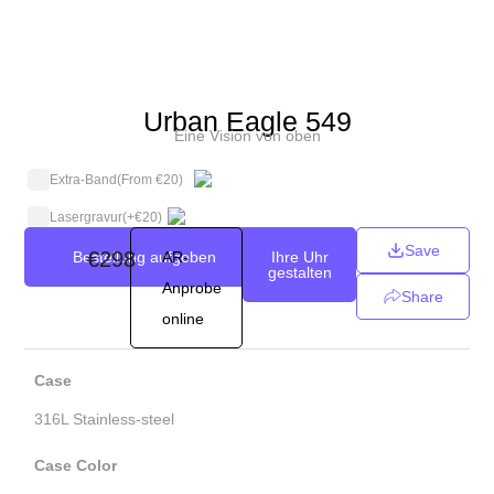
Urban Eagle 549
Eine Vision von oben
Extra-Band
(From €20)
Lasergravur
(+
€
20
)
Save
€
298
Bestellung aufgeben
AR-
Ihre Uhr
gestalten
Anprobe
Share
online
Case
316L Stainless-steel
Case Color