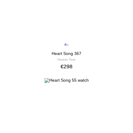
Heart Song 367
Vioreen Tone
€
298