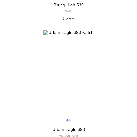
Rising High 536
Niello
€
298
Urban Eagle 393
Vioreen Tone