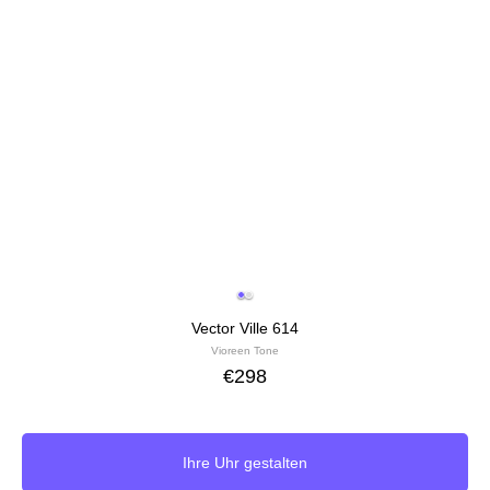
Vector Ville 614
Vioreen Tone
€
298
Ihre Uhr gestalten