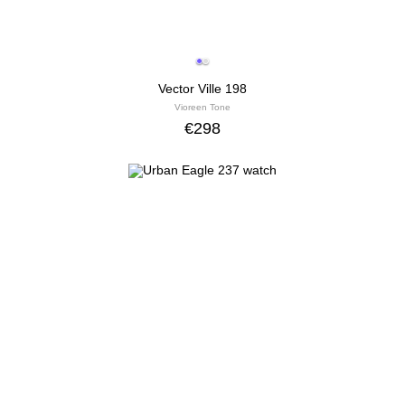
Vector Ville 198
Vioreen Tone
€
298