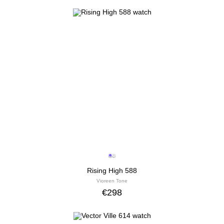
Rising High 588
Vioreen Tone
€
298