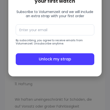
your first watch
Gewährleistungsrechte.
Subscribe to Volumenzeit and we will include
an extra strap with your first order
Für Verbraucher richten sich
Mängelansprüche nach den §§ 434 ff. BGB.
Etwaige zusätzliche Herstellergarantien
By subscribing, you agree to receive emails from
Volumenzeit. Unsubscribe anytime.
bleiben hiervon unberührt und schränken die
gesetzlichen Rechte nicht ein.
Unlock my strap
11. Haftung
Wir haften uneingeschränkt für Schäden, die
auf Vorsatz oder grober Fahrlässigkeit