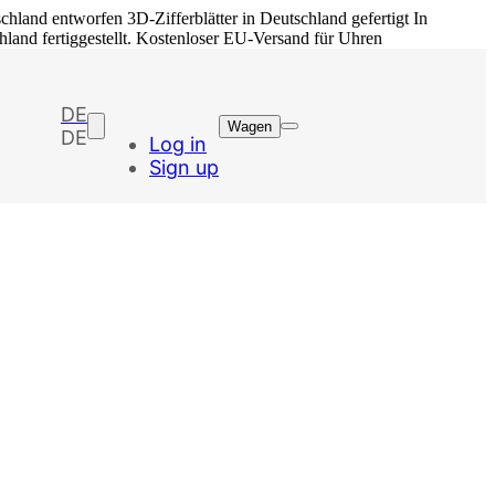
schland entworfen
3D-Zifferblätter in Deutschland gefertigt
In
chland fertiggestellt. Kostenloser EU-Versand für Uhren
DE
Wagen
DE
Log in
Sign up