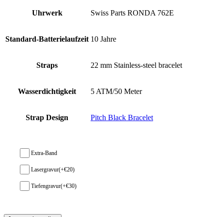
Uhrwerk
Swiss Parts RONDA 762E
Standard-Batterielaufzeit
10 Jahre
Straps
22 mm Stainless-steel bracelet
Wasserdichtigkeit
5 ATM/50 Meter
Strap Design
Pitch Black Bracelet
Extra-Band
Lasergravur
(+
€
20
)
Tiefengravur
(+
€
30
)