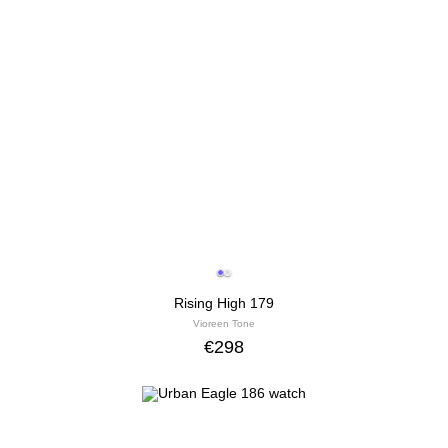
Rising High 179
Vioreen Tone
€
298