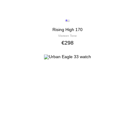
Rising High 170
Vioreen Tone
€
298