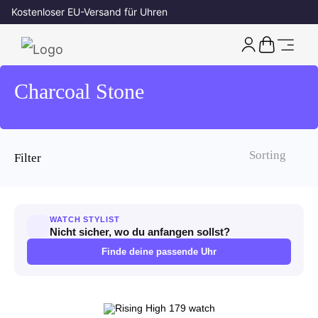
Kostenloser EU-Versand für Uhren
Charcoal Stone
Filter
Sortieroption wählen
WATCH STYLIST
Nicht sicher, wo du anfangen sollst?
Finde deine passende Uhr
Produkte