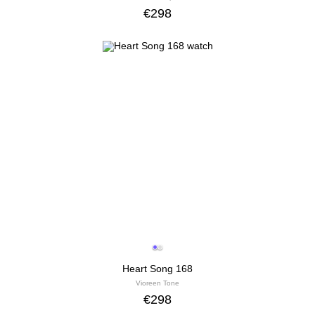
€
298
Heart Song 168
Vioreen Tone
€
298