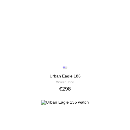
Urban Eagle 186
Vioreen Tone
€
298